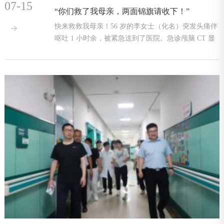
07-15
“你们救了我母亲，两面锦旗请收下！”
快来救救我母亲！56 岁的李女士（化名）突发头痛伴

呕吐 1 小时余，被紧急送到了医院。急诊颅脑 CT 显
示广泛蛛网膜