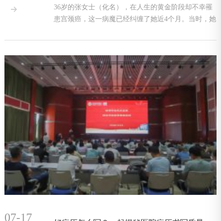
36岁的张女士（化名），在人生的黄金阶段却不幸罹

患宫颈癌，这一病魔已经纠缠了她近4个月。当时，她
正在其他医
07-17