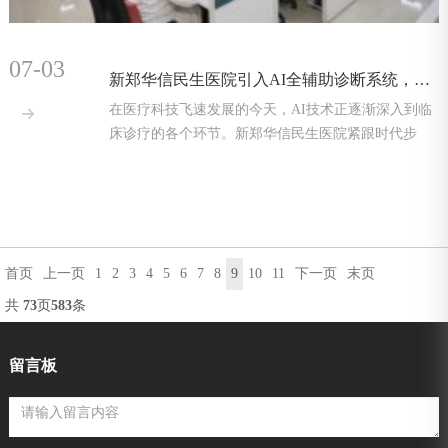
07-03
新郑华信民生医院引入AI全辅助诊断系统，助力临床诊疗提质增效！
在医疗科技飞速发展的今天，AI技术正逐渐深入到临

床诊疗的各个环节。新郑华信民生医院紧跟时代步
伐，引入了先进
首页
上一页
1
2
3
4
5
6
7
8
9
10
11
下一页
末页
共
73
页
583
条
留言板