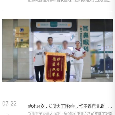
前急救技能竞赛中斩获佳绩！在刚刚结束的这场激烈
赛事里，来
07-22
他才14岁，却听力下降9年，怪不得康复后，连送两面锦旗……
别看东子今年才14岁，这9年的康复之路却充满了艰辛