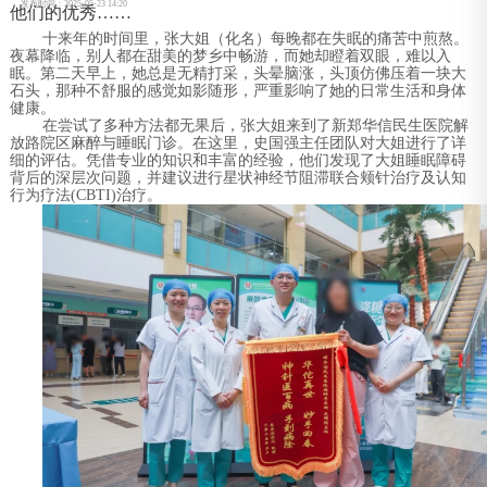
发布时间：2025-05-23 14:20
他们的优秀……
十来年的时间里，张大姐（化名）每晚都在失眠的痛苦中煎熬。
夜幕降临，别人都在甜美的梦乡中畅游，而她却瞪着双眼，难以入
眠。第二天早上，她总是无精打采，头晕脑涨，头顶仿佛压着一块大
石头，那种不舒服的感觉如影随形，严重影响了她的日常生活和身体
健康。
在尝试了多种方法都无果后，张大姐来到了新郑华信民生医院解
放路院区麻醉与睡眠门诊。在这里，史国强主任团队对大姐进行了详
细的评估。凭借专业的知识和丰富的经验，他们发现了大姐睡眠障碍
背后的深层次问题，并建议进行星状神经节阻滞联合颊针治疗及认知
行为疗法(CBTI)治疗。