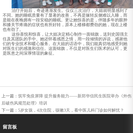
治疗开始后，奇迹逐渐发生。仅仅三次治疗，大姐就明显感到了
不同。她的睡眠质量有了显著的改善，不再是辗转反侧难以入睡，而
是能在夜晚拥有一段安稳的睡眠。更让她惊喜的是，伴随多年的眼肿
和膝关节疼痛的症状也有所好转，原本上楼梯都费劲的她，现在上楼
也有劲了。
这份喜悦和惊喜，让大姐决定精心制作一面锦旗，送到史国强主
任及其团队的手中。她还怀着感恩之情，用一段倾情的诉说，感谢他
们的专业技术和暖心服务。在大姐的话语中，我们能真切地感受到她
对医生们的感激和信任。这面锦旗，不仅是对医生们医术的认可，更
是医患之间深厚情谊的象征。
上一篇：
筑牢免疫屏障 提升服务能力——新郑华信民生医院举办《外伤
后破伤风规范处理》培训
下一篇：
5岁女孩，4次住院，咳嗽3天，看中医儿科门诊如何解忧？
留言板