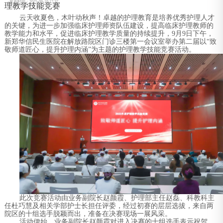
发布时间：2025-09-10 17:27
理教学技能竞赛
云天收夏色，木叶动秋声！卓越的护理教育是培养优秀护理人才
的关键，为进一步加强临床护理师资队伍建设，提高临床护理教师的
教学能力和水平，促进临床护理教学质量的持续提升，9月9日下午，
新郑华信民生医院在解放路院区门诊三楼第一会议室举办第二届以“致
敬师道匠心，提升护理内涵”为主题的护理教学技能竞赛活动。
此次竞赛活动由业务副院长赵颜霞、护理部主任赵磊、科教科主
任杜巧慧及相关学部护士长担任评委，经过初赛的层层选拔，来自两
院区的十组选手脱颖而出，准备在决赛现场一展风采。
活动伊始，业务副院长赵颜霞对进入决赛的十组选手表示祝贺，