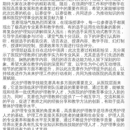
期待大家在决赛中的精彩表现。随后，在强调护理工作和护理教学在
医院高质量发展和患者康复过程中的重要作用后，希望大家能够珍惜
此次比赛的机会，以赛促学，以赛促教，共同进步，为推动知识的传
播和医院护理事业的发展贡献力量！
竞赛现场气氛热烈而紧张，在现场授课中，每一位参赛选手都展
现出了极高的专业素养和教学热情。有的选手运用生动形象的案例，
将复杂的护理知识讲解得深入浅出；有的选手采用互动式教学方法，
引导学员积极参与讨论，课堂气氛十分活跃。台下的评委们认真聆
听，根据选手的着装仪表、语言表达、授课内容、教学手段、幻灯制
作、授课时间控制、授课效果等方面进行综合评分。
护理部赵磊主任在总结中强调：此次竞赛过程精彩纷呈，充分展
示了医院护理教师们的教学实力和专业风采，尤其是选手们先进的教
学理念、娴熟的教学内容、强烈的语言表达能力给人留下深刻的印
象。希望大家在教学内容的深度和广度、以学生为中心的互动增强、
细节的把握等方面不断提升，并以此次竞赛作为护理提升的起点，以
持续改进作为未来护理工作的行动准则，共同为推动医院的高质量发
展赋能。
此次护理教学技能竞赛具有多方面的重要意义。从医院层面来
看，它是加强临床护理师资队伍建设的重要举措。通过竞赛，能够发
现和培养一批优秀的护理教学人才，为医院的护理教育事业注入新的
活力。同时，竞赛也为护理教师们提供了一个相互学习、交流和展示
的平台，促进了教师之间的经验分享和教学方法的创新，有助于提高
整体护理教学水平。
从护理专业发展的角度来看，高质量的护理教学是培养优秀护理
人才的基础。护理工作直接关系到患者的健康和生命安全，护理人员
的专业素养和服务水平至关重要。通过不断提升护理教学质量，能够
培养出更多具有扎实专业知识和熟练技能的护理人才，为护理事业的
发展提供有力的人才支持。